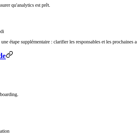
urer qu'analytics est prêt.
edi
une étape supplémentaire : clarifier les responsables et les prochaines a
de
nboarding.
cation