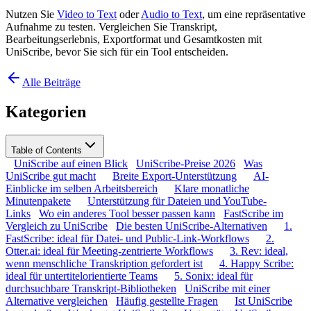
Nutzen Sie
Video to Text
oder
Audio to Text
, um eine repräsentative
Aufnahme zu testen. Vergleichen Sie Transkript,
Bearbeitungserlebnis, Exportformat und Gesamtkosten mit
UniScribe, bevor Sie sich für ein Tool entscheiden.
Alle Beiträge
Kategorien
Table of Contents
UniScribe auf einen Blick
UniScribe-Preise 2026
Was
UniScribe gut macht
Breite Export-Unterstützung
AI-
Einblicke im selben Arbeitsbereich
Klare monatliche
Minutenpakete
Unterstützung für Dateien und YouTube-
Links
Wo ein anderes Tool besser passen kann
FastScribe im
Vergleich zu UniScribe
Die besten UniScribe-Alternativen
1.
FastScribe: ideal für Datei- und Public-Link-Workflows
2.
Otter.ai: ideal für Meeting-zentrierte Workflows
3. Rev: ideal,
wenn menschliche Transkription gefordert ist
4. Happy Scribe:
ideal für untertitelorientierte Teams
5. Sonix: ideal für
durchsuchbare Transkript-Bibliotheken
UniScribe mit einer
Alternative vergleichen
Häufig gestellte Fragen
Ist UniScribe