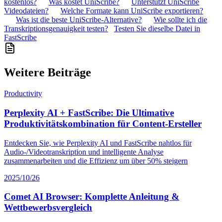
kostenlos?
Was kostet UniScribe?
Unterstützt UniScribe
Videodateien?
Welche Formate kann UniScribe exportieren?
Was ist die beste UniScribe-Alternative?
Wie sollte ich die
Transkriptionsgenauigkeit testen?
Testen Sie dieselbe Datei in
FastScribe
Weitere Beiträge
Productivity
Perplexity AI + FastScribe: Die Ultimative
Produktivitätskombination für Content-Ersteller
Entdecken Sie, wie Perplexity AI und FastScribe nahtlos für
Audio-/Videotranskription und intelligente Analyse
zusammenarbeiten und die Effizienz um über 50% steigern
2025/10/26
Comet AI Browser: Komplette Anleitung &
Wettbewerbsvergleich