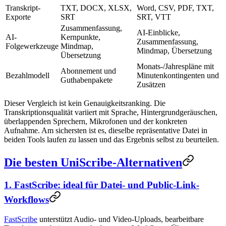
Transkript-
TXT, DOCX, XLSX,
Word, CSV, PDF, TXT,
Exporte
SRT
SRT, VTT
Zusammenfassung,
AI-Einblicke,
AI-
Kernpunkte,
Zusammenfassung,
Folgewerkzeuge
Mindmap,
Mindmap, Übersetzung
Übersetzung
Monats-/Jahrespläne mit
Abonnement und
Bezahlmodell
Minutenkontingenten und
Guthabenpakete
Zusätzen
Dieser Vergleich ist kein Genauigkeitsranking. Die
Transkriptionsqualität variiert mit Sprache, Hintergrundgeräuschen,
überlappenden Sprechern, Mikrofonen und der konkreten
Aufnahme. Am sichersten ist es, dieselbe repräsentative Datei in
beiden Tools laufen zu lassen und das Ergebnis selbst zu beurteilen.
Die besten UniScribe-Alternativen
1. FastScribe: ideal für Datei- und Public-Link-
Workflows
FastScribe
unterstützt Audio- und Video-Uploads, bearbeitbare