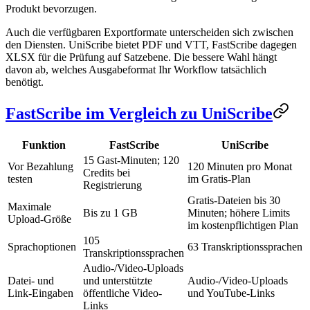
Produkt bevorzugen.
Auch die verfügbaren Exportformate unterscheiden sich zwischen
den Diensten. UniScribe bietet PDF und VTT, FastScribe dagegen
XLSX für die Prüfung auf Satzebene. Die bessere Wahl hängt
davon ab, welches Ausgabeformat Ihr Workflow tatsächlich
benötigt.
FastScribe im Vergleich zu UniScribe
Funktion
FastScribe
UniScribe
15 Gast-Minuten; 120
Vor Bezahlung
120 Minuten pro Monat
Credits bei
testen
im Gratis-Plan
Registrierung
Gratis-Dateien bis 30
Maximale
Bis zu 1 GB
Minuten; höhere Limits
Upload-Größe
im kostenpflichtigen Plan
105
Sprachoptionen
63 Transkriptionssprachen
Transkriptionssprachen
Audio-/Video-Uploads
Datei- und
und unterstützte
Audio-/Video-Uploads
Link-Eingaben
öffentliche Video-
und YouTube-Links
Links