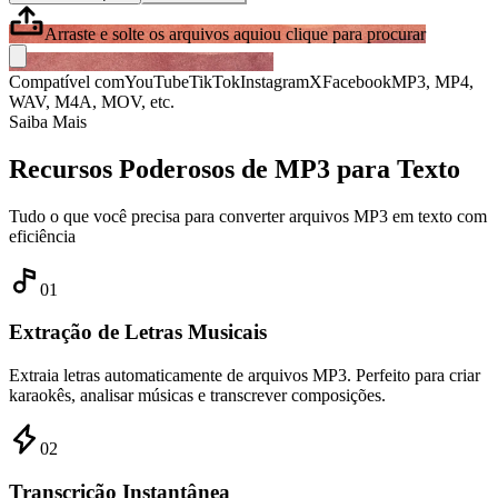
Arraste e solte os arquivos aqui
ou clique para procurar
Compatível com
YouTube
TikTok
Instagram
X
Facebook
MP3, MP4,
WAV, M4A, MOV, etc.
Saiba Mais
Recursos Poderosos de MP3 para Texto
Tudo o que você precisa para converter arquivos MP3 em texto com
eficiência
0
1
Extração de Letras Musicais
Extraia letras automaticamente de arquivos MP3. Perfeito para criar
karaokês, analisar músicas e transcrever composições.
0
2
Transcrição Instantânea