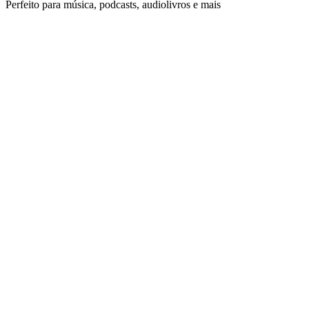
Perfeito para música, podcasts, audiolivros e mais
Extração de Letras de Música
Extraia automaticamente letras de arquivos MP3. Ideal para vídeos
de letras, karaokê e análise musical.
Extração automática de letras
Sincronização com timestamps
Exportação em formato TXT
Transcrição de Podcasts
Converta podcasts MP3 em texto para notas, posts de blog e SEO.
Aumente a descoberta do seu podcast.
Identificação de locutores