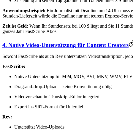
Zustellung am selben Tag garantiert für Dateien unter 3 Stunde
Anwendungsbeispiel:
Ein Journalist mit Deadline um 14 Uhr muss e
Stunden-Lieferzeit würde die Deadline nur mit teurem Express-Servic
Zeit ist Geld:
Wenn Ihr Stundensatz bei 100 $ liegt und Sie 11 Stund
ganzes Jahr FastScribe-Abos.
4. Native Video-Unterstützung für Content Creators
Sowohl FastScribe als auch Rev unterstützen Videotranskription, jedo
FastScribe:
Native Unterstützung für MP4, MOV, AVI, MKV, WMV, FLV
Drag-and-drop-Upload – keine Konvertierung nötig
Videovorschau im Transkript-Editor integriert
Export ins SRT-Format für Untertitel
Rev:
Unterstützt Video-Uploads