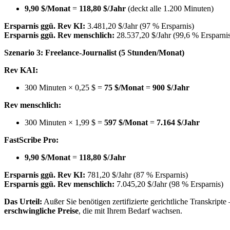
9,90 $/Monat
=
118,80 $/Jahr
(deckt alle 1.200 Minuten)
Ersparnis ggü. Rev KI:
3.481,20 $/Jahr (97 % Ersparnis)
Ersparnis ggü. Rev menschlich:
28.537,20 $/Jahr (99,6 % Ersparni
Szenario 3: Freelance-Journalist (5 Stunden/Monat)
Rev KAI:
300 Minuten × 0,25 $ =
75 $/Monat
=
900 $/Jahr
Rev menschlich:
300 Minuten × 1,99 $ =
597 $/Monat
=
7.164 $/Jahr
FastScribe Pro:
9,90 $/Monat
=
118,80 $/Jahr
Ersparnis ggü. Rev KI:
781,20 $/Jahr (87 % Ersparnis)
Ersparnis ggü. Rev menschlich:
7.045,20 $/Jahr (98 % Ersparnis)
Das Urteil:
Außer Sie benötigen zertifizierte gerichtliche Transkripte
erschwingliche Preise
, die mit Ihrem Bedarf wachsen.