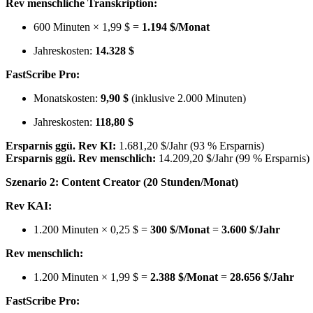
Rev menschliche Transkription:
600 Minuten × 1,99 $ =
1.194 $/Monat
Jahreskosten:
14.328 $
FastScribe Pro:
Monatskosten:
9,90 $
(inklusive 2.000 Minuten)
Jahreskosten:
118,80 $
Ersparnis ggü. Rev KI:
1.681,20 $/Jahr (93 % Ersparnis)
Ersparnis ggü. Rev menschlich:
14.209,20 $/Jahr (99 % Ersparnis)
Szenario 2: Content Creator (20 Stunden/Monat)
Rev KAI:
1.200 Minuten × 0,25 $ =
300 $/Monat
=
3.600 $/Jahr
Rev menschlich:
1.200 Minuten × 1,99 $ =
2.388 $/Monat
=
28.656 $/Jahr
FastScribe Pro: