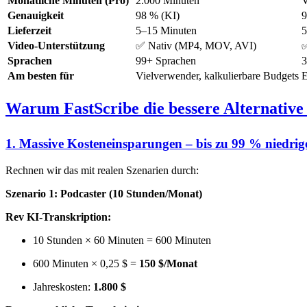
Monatliche Minuten (Pro)
2.000 Minuten
V
Genauigkeit
98 % (KI)
9
Lieferzeit
5–15 Minuten
5
Video-Unterstützung
✅ Nativ (MP4, MOV, AVI)
✅
Sprachen
99+ Sprachen
3
Am besten für
Vielverwender, kalkulierbare Budgets
E
Warum FastScribe die bessere Alternative 
1. Massive Kosteneinsparungen – bis zu 99 % niedrig
Rechnen wir das mit realen Szenarien durch:
Szenario 1: Podcaster (10 Stunden/Monat)
Rev KI-Transkription:
10 Stunden × 60 Minuten = 600 Minuten
600 Minuten × 0,25 $ =
150 $/Monat
Jahreskosten:
1.800 $