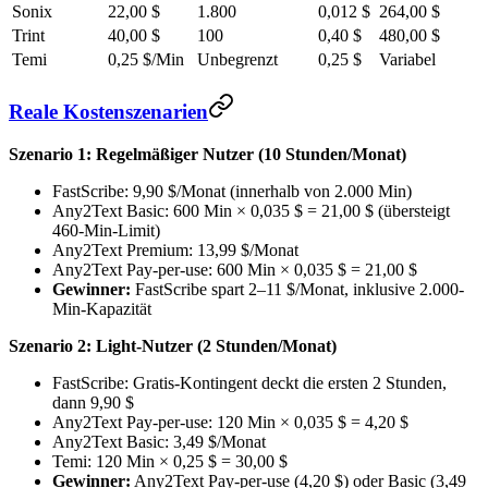
Sonix
22,00 $
1.800
0,012 $
264,00 $
Trint
40,00 $
100
0,40 $
480,00 $
Temi
0,25 $/Min
Unbegrenzt
0,25 $
Variabel
Reale Kostenszenarien
Szenario 1: Regelmäßiger Nutzer (10 Stunden/Monat)
FastScribe: 9,90 $/Monat (innerhalb von 2.000 Min)
Any2Text Basic: 600 Min × 0,035 $ = 21,00 $ (übersteigt
460-Min-Limit)
Any2Text Premium: 13,99 $/Monat
Any2Text Pay-per-use: 600 Min × 0,035 $ = 21,00 $
Gewinner:
FastScribe spart 2–11 $/Monat, inklusive 2.000-
Min-Kapazität
Szenario 2: Light-Nutzer (2 Stunden/Monat)
FastScribe: Gratis-Kontingent deckt die ersten 2 Stunden,
dann 9,90 $
Any2Text Pay-per-use: 120 Min × 0,035 $ = 4,20 $
Any2Text Basic: 3,49 $/Monat
Temi: 120 Min × 0,25 $ = 30,00 $
Gewinner:
Any2Text Pay-per-use (4,20 $) oder Basic (3,49