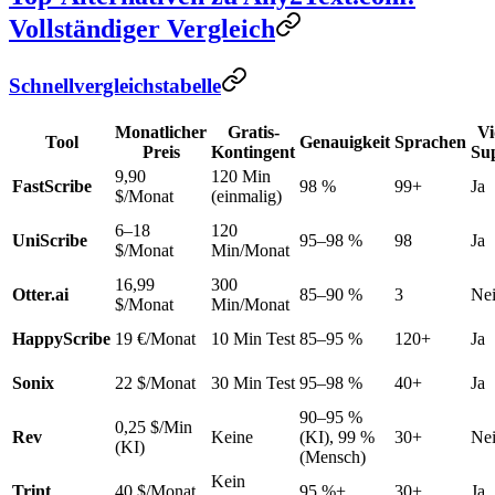
Vollständiger Vergleich
Schnellvergleichstabelle
Monatlicher
Gratis-
Vi
Tool
Genauigkeit
Sprachen
Preis
Kontingent
Su
9,90
120 Min
FastScribe
98 %
99+
Ja
$/Monat
(einmalig)
6–18
120
UniScribe
95–98 %
98
Ja
$/Monat
Min/Monat
16,99
300
Otter.ai
85–90 %
3
Ne
$/Monat
Min/Monat
HappyScribe
19 €/Monat
10 Min Test
85–95 %
120+
Ja
Sonix
22 $/Monat
30 Min Test
95–98 %
40+
Ja
90–95 %
0,25 $/Min
Rev
Keine
(KI), 99 %
30+
Ne
(KI)
(Mensch)
Kein
Trint
40 $/Monat
95 %+
30+
Ja