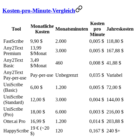
Kosten-pro-Minute-Vergleich
Kosten
Monatliche
Tool
Monatsminuten
pro
Jahreskosten
Kosten
Minute
FastScribe
9,90 $
2.000
0,005 $
118,80 $
Any2Text
13,99
3.000
0,005 $
167,88 $
Premium
$/Monat
Any2Text
3,49
460
0,008 $
41,88 $
Basic
$/Monat
Any2Text
Pay-per-use
Unbegrenzt
0,035 $
Variabel
Pay-per-use
UniScribe
6,00 $
1.200
0,005 $
72,00 $
(Basic)
UniScribe
12,00 $
3.000
0,004 $
144,00 $
(Standard)
UniScribe
18,00 $
6.000
0,003 $
216,00 $
(Pro)
Otter.ai Pro
16,99 $
1.200
0,014 $
203,88 $
19 € (~20
HappyScribe
120
0,167 $
240 $+
$)