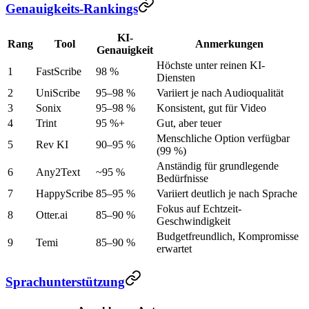
Genauigkeits-Rankings
KI-
Rang
Tool
Anmerkungen
Genauigkeit
Höchste unter reinen KI-
1
FastScribe
98 %
Diensten
2
UniScribe
95–98 %
Variiert je nach Audioqualität
3
Sonix
95–98 %
Konsistent, gut für Video
4
Trint
95 %+
Gut, aber teuer
Menschliche Option verfügbar
5
Rev KI
90–95 %
(99 %)
Anständig für grundlegende
6
Any2Text
~95 %
Bedürfnisse
7
HappyScribe
85–95 %
Variiert deutlich je nach Sprache
Fokus auf Echtzeit-
8
Otter.ai
85–90 %
Geschwindigkeit
Budgetfreundlich, Kompromisse
9
Temi
85–90 %
erwartet
Sprachunterstützung