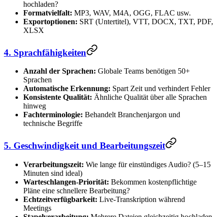
hochladen?
Formatvielfalt:
MP3, WAV, M4A, OGG, FLAC usw.
Exportoptionen:
SRT (Untertitel), VTT, DOCX, TXT, PDF,
XLSX
4. Sprachfähigkeiten
Anzahl der Sprachen:
Globale Teams benötigen 50+
Sprachen
Automatische Erkennung:
Spart Zeit und verhindert Fehler
Konsistente Qualität:
Ähnliche Qualität über alle Sprachen
hinweg
Fachterminologie:
Behandelt Branchenjargon und
technische Begriffe
5. Geschwindigkeit und Bearbeitungszeit
Verarbeitungszeit:
Wie lange für einstündiges Audio? (5–15
Minuten sind ideal)
Warteschlangen-Priorität:
Bekommen kostenpflichtige
Pläne eine schnellere Bearbeitung?
Echtzeitverfügbarkeit:
Live-Transkription während
Meetings
Stapelverarbeitung:
Mehrere Dateien gleichzeitig hochladen