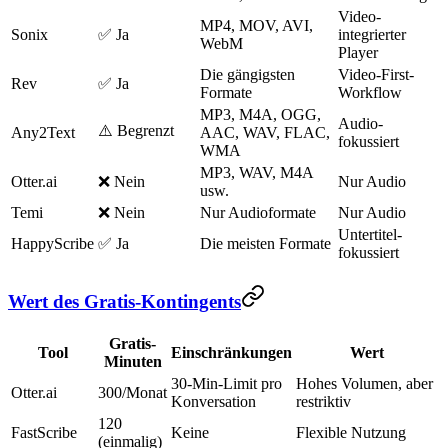
Video-
MP4, MOV, AVI,
Sonix
✅ Ja
integrierter
WebM
Player
Die gängigsten
Video-First-
Rev
✅ Ja
Formate
Workflow
MP3, M4A, OGG,
Audio-
⚠️ Begrenzt
Any2Text
AAC, WAV, FLAC,
fokussiert
WMA
MP3, WAV, M4A
Otter.ai
❌ Nein
Nur Audio
usw.
Temi
❌ Nein
Nur Audioformate
Nur Audio
Untertitel-
HappyScribe
✅ Ja
Die meisten Formate
fokussiert
Wert des Gratis-Kontingents
Gratis-
Tool
Einschränkungen
Wert
Minuten
30-Min-Limit pro
Hohes Volumen, aber
Otter.ai
300/Monat
Konversation
restriktiv
120
FastScribe
Keine
Flexible Nutzung
(einmalig)