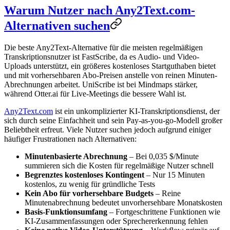
Warum Nutzer nach Any2Text.com-
Alternativen suchen
Die beste Any2Text-Alternative für die meisten regelmäßigen
Transkriptionsnutzer ist FastScribe, da es Audio- und Video-
Uploads unterstützt, ein größeres kostenloses Startguthaben bietet
und mit vorhersehbaren Abo-Preisen anstelle von reinen Minuten-
Abrechnungen arbeitet. UniScribe ist bei Mindmaps stärker,
während Otter.ai für Live-Meetings die bessere Wahl ist.
Any2Text.com
ist ein unkomplizierter KI-Transkriptionsdienst, der
sich durch seine Einfachheit und sein Pay-as-you-go-Modell großer
Beliebtheit erfreut. Viele Nutzer suchen jedoch aufgrund einiger
häufiger Frustrationen nach Alternativen:
Minutenbasierte Abrechnung
– Bei 0,035 $/Minute
summieren sich die Kosten für regelmäßige Nutzer schnell
Begrenztes kostenloses Kontingent
– Nur 15 Minuten
kostenlos, zu wenig für gründliche Tests
Kein Abo für vorhersehbare Budgets
– Reine
Minutenabrechnung bedeutet unvorhersehbare Monatskosten
Basis-Funktionsumfang
– Fortgeschrittene Funktionen wie
KI-Zusammenfassungen oder Sprechererkennung fehlen