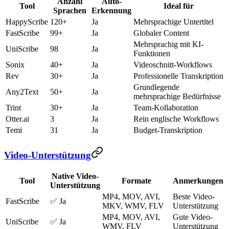
Anzahl
Auto-
Tool
Ideal für
Sprachen
Erkennung
HappyScribe
120+
Ja
Mehrsprachige Untertitel
FastScribe
99+
Ja
Globaler Content
Mehrsprachig mit KI-
UniScribe
98
Ja
Funktionen
Sonix
40+
Ja
Videoschnitt-Workflows
Rev
30+
Ja
Professionelle Transkription
Grundlegende
Any2Text
50+
Ja
mehrsprachige Bedürfnisse
Trint
30+
Ja
Team-Kollaboration
Otter.ai
3
Ja
Rein englische Workflows
Temi
31
Ja
Budget-Transkription
Video-Unterstützung
Native Video-
Tool
Formate
Anmerkungen
Unterstützung
MP4, MOV, AVI,
Beste Video-
FastScribe
✅ Ja
MKV, WMV, FLV
Unterstützung
MP4, MOV, AVI,
Gute Video-
UniScribe
✅ Ja
WMV, FLV
Unterstützung