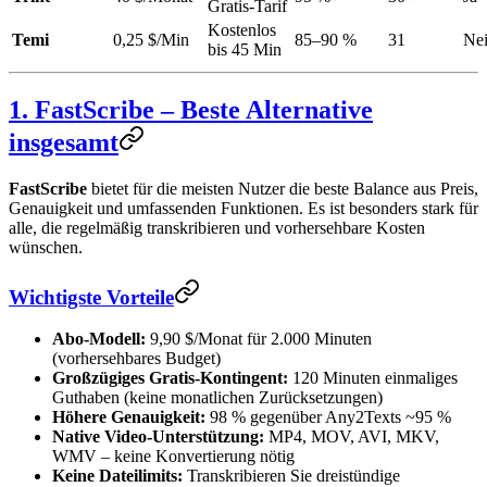
Gratis-Tarif
Kostenlos
Temi
0,25 $/Min
85–90 %
31
Ne
bis 45 Min
1. FastScribe – Beste Alternative
insgesamt
FastScribe
bietet für die meisten Nutzer die beste Balance aus Preis,
Genauigkeit und umfassenden Funktionen. Es ist besonders stark für
alle, die regelmäßig transkribieren und vorhersehbare Kosten
wünschen.
Wichtigste Vorteile
Abo-Modell:
9,90 $/Monat für 2.000 Minuten
(vorhersehbares Budget)
Großzügiges Gratis-Kontingent:
120 Minuten einmaliges
Guthaben (keine monatlichen Zurücksetzungen)
Höhere Genauigkeit:
98 % gegenüber Any2Texts ~95 %
Native Video-Unterstützung:
MP4, MOV, AVI, MKV,
WMV – keine Konvertierung nötig
Keine Dateilimits:
Transkribieren Sie dreistündige