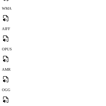
WMA
AIFF
OPUS
AMR
OGG