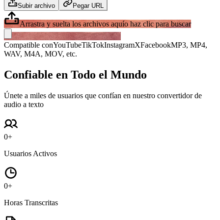
Subir archivo
Pegar URL
Arrastra y suelta los archivos aquí
o haz clic para buscar
Compatible con
YouTube
TikTok
Instagram
X
Facebook
MP3, MP4,
WAV, M4A, MOV, etc.
Confiable en Todo el Mundo
Únete a miles de usuarios que confían en nuestro convertidor de
audio a texto
0
+
Usuarios Activos
0
+
Horas Transcritas