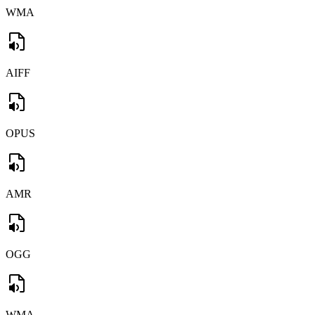
WMA
AIFF
OPUS
AMR
OGG
WMA