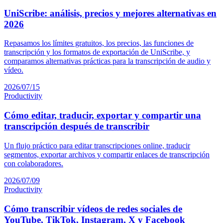
UniScribe: análisis, precios y mejores alternativas en
2026
Repasamos los límites gratuitos, los precios, las funciones de
transcripción y los formatos de exportación de UniScribe, y
comparamos alternativas prácticas para la transcripción de audio y
vídeo.
2026/07/15
Productivity
Cómo editar, traducir, exportar y compartir una
transcripción después de transcribir
Un flujo práctico para editar transcripciones online, traducir
segmentos, exportar archivos y compartir enlaces de transcripción
con colaboradores.
2026/07/09
Productivity
Cómo transcribir vídeos de redes sociales de
YouTube, TikTok, Instagram, X y Facebook