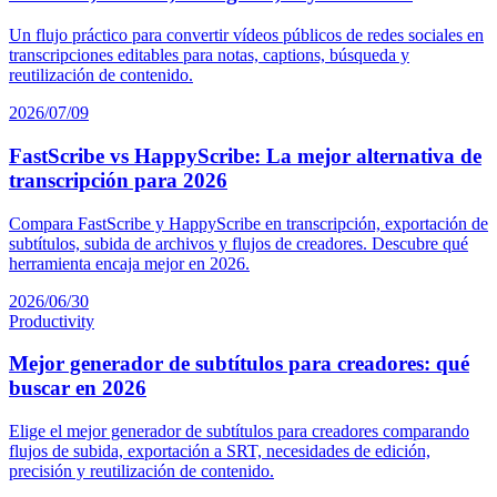
Un flujo práctico para convertir vídeos públicos de redes sociales en
transcripciones editables para notas, captions, búsqueda y
reutilización de contenido.
2026/07/09
FastScribe vs HappyScribe: La mejor alternativa de
transcripción para 2026
Compara FastScribe y HappyScribe en transcripción, exportación de
subtítulos, subida de archivos y flujos de creadores. Descubre qué
herramienta encaja mejor en 2026.
2026/06/30
Productivity
Mejor generador de subtítulos para creadores: qué
buscar en 2026
Elige el mejor generador de subtítulos para creadores comparando
flujos de subida, exportación a SRT, necesidades de edición,
precisión y reutilización de contenido.