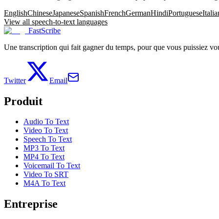
English
Chinese
Japanese
Spanish
French
German
Hindi
Portuguese
Italia
View all speech-to-text languages
FastScribe
Une transcription qui fait gagner du temps, pour que vous puissiez vous
Twitter
Email
Produit
Audio To Text
Video To Text
Speech To Text
MP3 To Text
MP4 To Text
Voicemail To Text
Video To SRT
M4A To Text
Entreprise