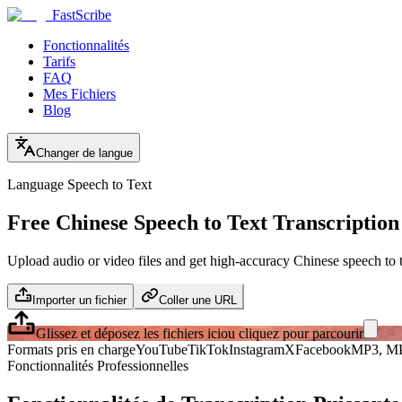
FastScribe
Fonctionnalités
Tarifs
FAQ
Mes Fichiers
Blog
Changer de langue
Language Speech to Text
Free Chinese Speech to Text Transcription
Upload audio or video files and get high-accuracy Chinese speech to te
Importer un fichier
Coller une URL
Glissez et déposez les fichiers ici
ou cliquez pour parcourir
Formats pris en charge
YouTube
TikTok
Instagram
X
Facebook
MP3, MP
Fonctionnalités Professionnelles