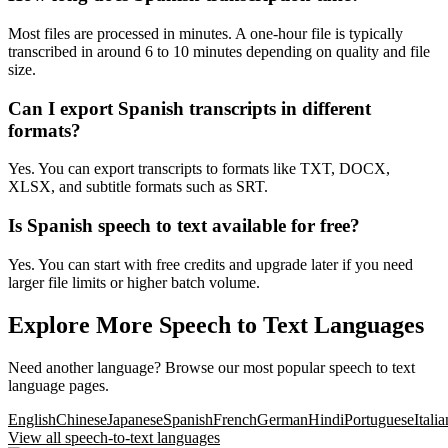
Most files are processed in minutes. A one-hour file is typically
transcribed in around 6 to 10 minutes depending on quality and file
size.
Can I export Spanish transcripts in different
formats?
Yes. You can export transcripts to formats like TXT, DOCX,
XLSX, and subtitle formats such as SRT.
Is Spanish speech to text available for free?
Yes. You can start with free credits and upgrade later if you need
larger file limits or higher batch volume.
Explore More Speech to Text Languages
Need another language? Browse our most popular speech to text
language pages.
English
Chinese
Japanese
Spanish
French
German
Hindi
Portuguese
Italia
View all speech-to-text languages