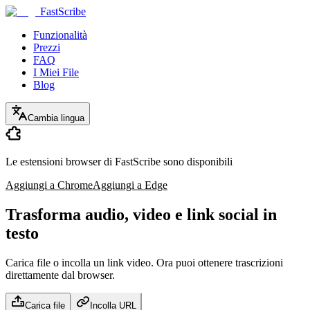
FastScribe
Funzionalità
Prezzi
FAQ
I Miei File
Blog
Cambia lingua
Le estensioni browser di FastScribe sono disponibili
Aggiungi a Chrome
Aggiungi a Edge
Trasforma audio, video e link social in
testo
Carica file o incolla un link video.
Ora puoi ottenere trascrizioni
direttamente dal browser.
Carica file
Incolla URL