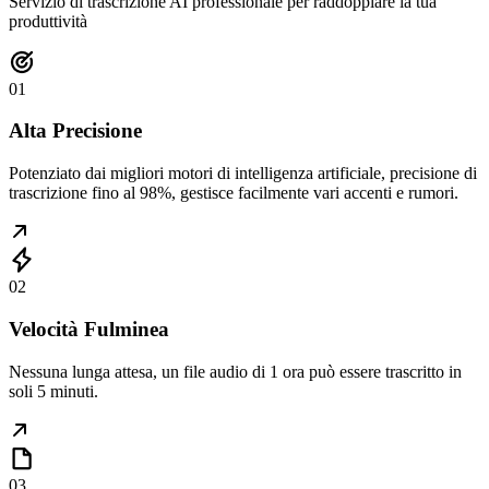
Servizio di trascrizione AI professionale per raddoppiare la tua
produttività
0
1
Alta Precisione
Potenziato dai migliori motori di intelligenza artificiale, precisione di
trascrizione fino al 98%, gestisce facilmente vari accenti e rumori.
0
2
Velocità Fulminea
Nessuna lunga attesa, un file audio di 1 ora può essere trascritto in
soli 5 minuti.
0
3