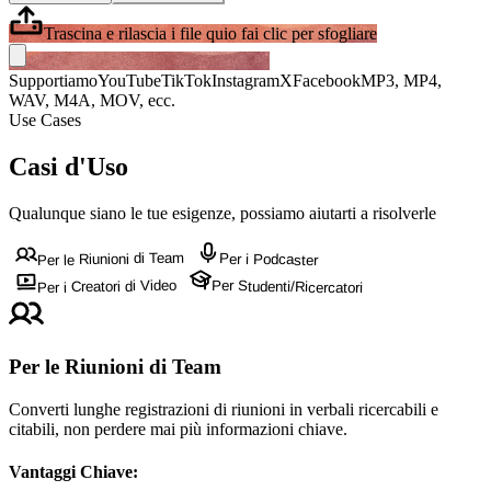
Trascina e rilascia i file qui
o fai clic per sfogliare
Supportiamo
YouTube
TikTok
Instagram
X
Facebook
MP3, MP4,
WAV, M4A, MOV, ecc.
Use Cases
Casi d'Uso
Qualunque siano le tue esigenze, possiamo aiutarti a risolverle
Per le Riunioni di Team
Per i Podcaster
Per i Creatori di Video
Per Studenti/Ricercatori
Per le Riunioni di Team
Converti lunghe registrazioni di riunioni in verbali ricercabili e
citabili, non perdere mai più informazioni chiave.
Vantaggi Chiave: