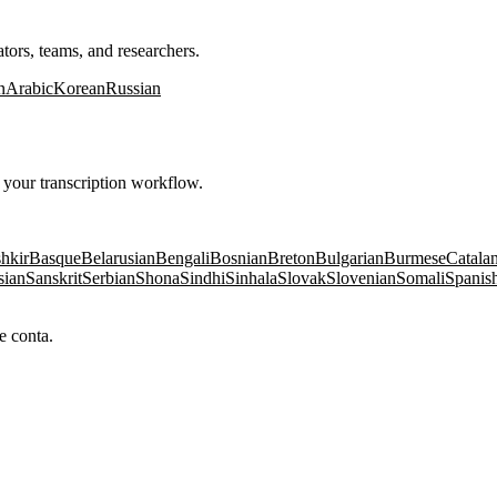
tors, teams, and researchers.
n
Arabic
Korean
Russian
your transcription workflow.
hkir
Basque
Belarusian
Bengali
Bosnian
Breton
Bulgarian
Burmese
Catala
sian
Sanskrit
Serbian
Shona
Sindhi
Sinhala
Slovak
Slovenian
Somali
Spanis
e conta.