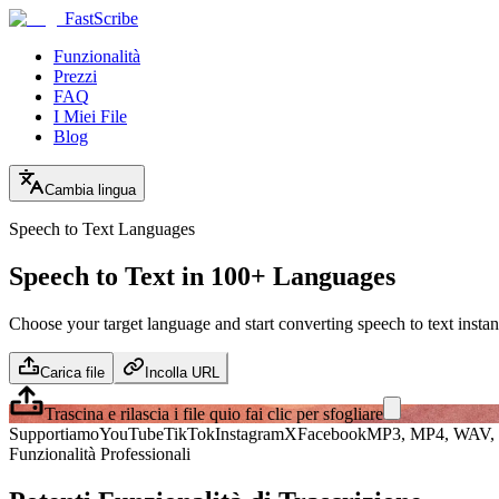
FastScribe
Funzionalità
Prezzi
FAQ
I Miei File
Blog
Cambia lingua
Speech to Text Languages
Speech to Text in 100+ Languages
Choose your target language and start converting speech to text insta
Carica file
Incolla URL
Trascina e rilascia i file qui
o fai clic per sfogliare
Supportiamo
YouTube
TikTok
Instagram
X
Facebook
MP3, MP4, WAV, 
Funzionalità Professionali