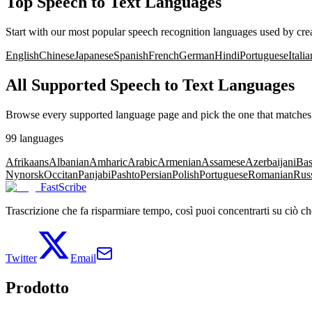
Top Speech to Text Languages
Start with our most popular speech recognition languages used by crea
English
Chinese
Japanese
Spanish
French
German
Hindi
Portuguese
Italia
All Supported Speech to Text Languages
Browse every supported language page and pick the one that matches 
99
languages
Afrikaans
Albanian
Amharic
Arabic
Armenian
Assamese
Azerbaijani
Bas
Nynorsk
Occitan
Panjabi
Pashto
Persian
Polish
Portuguese
Romanian
Rus
FastScribe
Trascrizione che fa risparmiare tempo, così puoi concentrarti su ciò ch
Twitter
Email
Prodotto