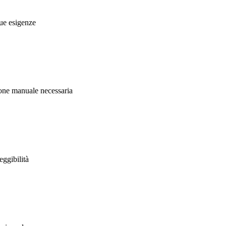
tue esigenze
ione manuale necessaria
ggibilità