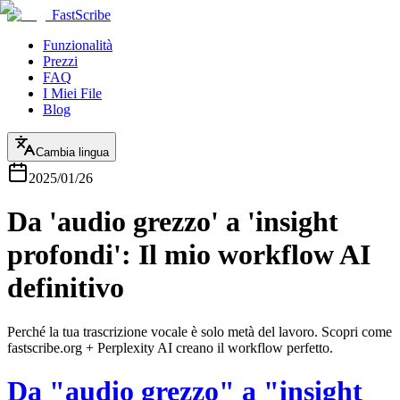
FastScribe
Funzionalità
Prezzi
FAQ
I Miei File
Blog
Cambia lingua
2025/01/26
Da 'audio grezzo' a 'insight
profondi': Il mio workflow AI
definitivo
Perché la tua trascrizione vocale è solo metà del lavoro. Scopri come
fastscribe.org + Perplexity AI creano il workflow perfetto.
Da "audio grezzo" a "insight