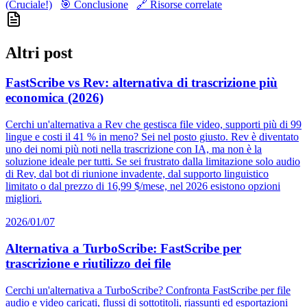
(Cruciale!)
🎯 Conclusione
🔗 Risorse correlate
Altri post
FastScribe vs Rev: alternativa di trascrizione più
economica (2026)
Cerchi un'alternativa a Rev che gestisca file video, supporti più di 99
lingue e costi il 41 % in meno? Sei nel posto giusto. Rev è diventato
uno dei nomi più noti nella trascrizione con IA, ma non è la
soluzione ideale per tutti. Se sei frustrato dalla limitazione solo audio
di Rev, dal bot di riunione invadente, dal supporto linguistico
limitato o dal prezzo di 16,99 $/mese, nel 2026 esistono opzioni
migliori.
2026/01/07
Alternativa a TurboScribe: FastScribe per
trascrizione e riutilizzo dei file
Cerchi un'alternativa a TurboScribe? Confronta FastScribe per file
audio e video caricati, flussi di sottotitoli, riassunti ed esportazioni