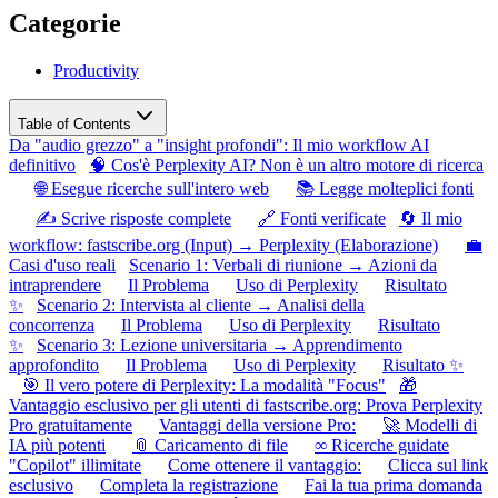
Categorie
Productivity
Table of Contents
Da "audio grezzo" a "insight profondi": Il mio workflow AI
definitivo
🧠 Cos'è Perplexity AI? Non è un altro motore di ricerca
🌐 Esegue ricerche sull'intero web
📚 Legge molteplici fonti
✍️ Scrive risposte complete
🔗 Fonti verificate
🔄 Il mio
workflow: fastscribe.org (Input) → Perplexity (Elaborazione)
💼
Casi d'uso reali
Scenario 1: Verbali di riunione → Azioni da
intraprendere
Il Problema
Uso di Perplexity
Risultato
✨
Scenario 2: Intervista al cliente → Analisi della
concorrenza
Il Problema
Uso di Perplexity
Risultato
✨
Scenario 3: Lezione universitaria → Apprendimento
approfondito
Il Problema
Uso di Perplexity
Risultato ✨
🎯 Il vero potere di Perplexity: La modalità "Focus"
🎁
Vantaggio esclusivo per gli utenti di fastscribe.org: Prova Perplexity
Pro gratuitamente
Vantaggi della versione Pro:
🚀 Modelli di
IA più potenti
📎 Caricamento di file
∞ Ricerche guidate
"Copilot" illimitate
Come ottenere il vantaggio:
Clicca sul link
esclusivo
Completa la registrazione
Fai la tua prima domanda